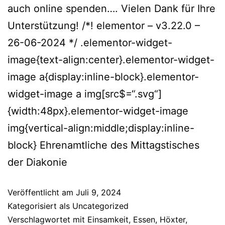
auch online spenden…. Vielen Dank für Ihre
Unterstützung! /*! elementor – v3.22.0 –
26-06-2024 */ .elementor-widget-
image{text-align:center}.elementor-widget-
image a{display:inline-block}.elementor-
widget-image a img[src$=“.svg“]
{width:48px}.elementor-widget-image
img{vertical-align:middle;display:inline-
block} Ehrenamtliche des Mittagstisches
der Diakonie
Veröffentlicht am
Juli 9, 2024
Kategorisiert als
Uncategorized
Verschlagwortet mit
Einsamkeit
,
Essen
,
Höxter
,