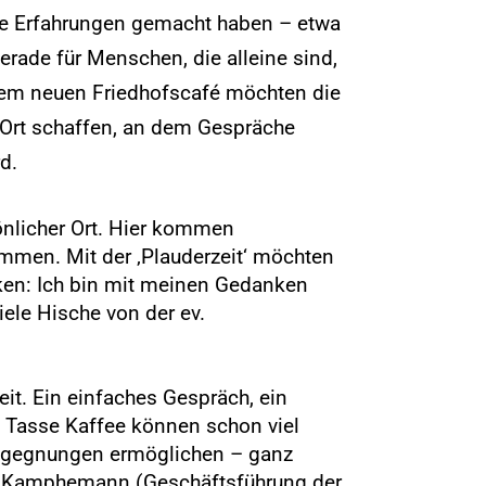
he Erfahrungen gemacht haben – etwa
Gerade für Menschen, die alleine sind,
dem neuen Friedhofscafé möchten die
n Ort schaffen, an dem Gespräche
d.
sönlicher Ort. Hier kommen
ammen. Mit der ‚Plauderzeit‘ möchten
en: Ich bin mit meinen Gedanken
riele
Hische
von der ev.
it. Ein einfaches Gespräch, ein
Tasse Kaffee können schon viel
Begegnungen ermöglichen – ganz
ssa Kamphemann (Geschäftsführung der